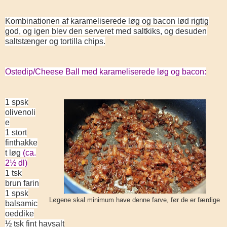
Kombinationen af karameliserede løg og bacon lød rigtig
god, og igen blev den serveret med saltkiks, og desuden
saltstænger og tortilla chips.
Ostedip/Cheese Ball med karameliserede løg og bacon:
1 spsk
olivenoli
e
1 stort
finthakke
t løg
(ca.
2½ dl)
1 tsk
brun farin
1 spsk
Løgene skal minimum have denne farve, før de er færdige
balsamic
oeddike
½ tsk fint havsalt