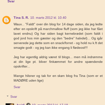
Svar
Tina S. R.
10. marts 2012 kl. 10.40
Wauv... "Faldt" over din blog for 14 dage siden, da jeg ledte
efter en opskrift på marchmallow fluff (som jeg ikke har fået
lavet endnu) Og har siden bagt kernebrødet (som faldt i
god jord hos min gæster og den "bedre" halvdel)... Og igår
serverede jeg dette som en snack/forret - og hold nu k.ft det
smagte godt - og jeg kan ikke engang li flødeost!!!
Jeg har egentlig aldrig været til blogs... men må indrømme
at din lige pt. bliver finkæmmet for andre spændende
opskrifter...
Mange hilsner og tak for en skøn blog fra Tina (som er et
MADØRE uden lige)
Svar
Svar