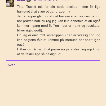
heidi
10. marts 2012 kl. 17.18
Tina: Tusind tak for din søde besked - den fik lige
humøret til at stige et par grader :-)
Jeg er super glad for at det har været en succes det du
har prøvet indtil nu (og jeg kan kun anbefale at du også
kommer i gang med fluff'en - det er nemt og resultatet
bliver rigtig godt).
Og jeg er enig mht. ostedippen - den er virkelig god, og
kan sagtens tåle at komme på menuen her snart igen
også.
Håber du får lyst til at prøve nogle andre ting også, og
at de falder lige så heldigt ud!
Svar