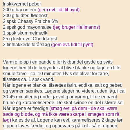
friskkværnet peber
200 g bacontern
(gem evt. lidt til pynt)
200 g fuldfed flødeost
2 spsk Cheasy Fraiche 6%
2 spsk god mayonnaise
(jeg bruger Hellmanns)
1 spsk skummetmælk
25 g friskrevet Cheddarost
2 finthakkede forårsløg
(gem evt. lidt til pynt)
Varm olie op i en pande eller tykbundet gryde og svits
løgene heri til de begynder at blive blanke og tage en lille
smule farve - ca. 10 minutter. Hvis de bliver for tørre,
tilsættes ca. 1 spsk vand.
Når løgene er blanke, tilsættes farin, eddike, salt og peber,
og varmen sænkes. Løgene steger nu videre, uden låg, i ca.
30-45 minutter og under jævnlig omrøring, til de er pænt
brune og karameliserede. De skal svinde en del i størrelse.
Når løgene er færdige
(smag evt. på dem - de skal være
søde og bløde, og må ikke være skarpe i smagen som rå
løg)
køles de af. Løgene kan evt. karameliseres 2 dage før
dippen laves færdig, og opbevares på køl - så er dippen