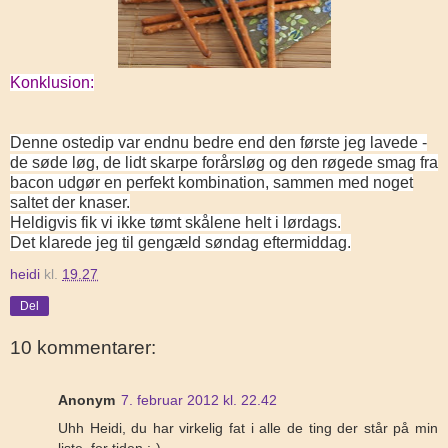
Konklusion:
Denne ostedip var endnu bedre end den første jeg lavede -
de søde løg, de lidt skarpe forårsløg og den røgede smag fra
bacon udgør en perfekt kombination, sammen med noget
saltet der knaser.
Heldigvis fik vi ikke tømt skålene helt i lørdags.
Det klarede jeg til gengæld søndag eftermiddag.
heidi
kl.
19.27
Del
10 kommentarer:
Anonym
7. februar 2012 kl. 22.42
Uhh Heidi, du har virkelig fat i alle de ting der står på min
liste, for tiden :-)