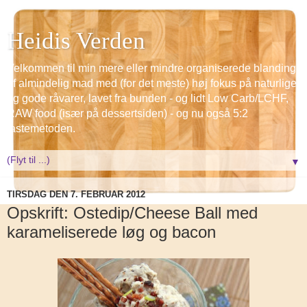
Heidis Verden
Velkommen til min mere eller mindre organiserede blanding
af almindelig mad med (for det meste) høj fokus på naturlige
og gode råvarer, lavet fra bunden - og lidt Low Carb/LCHF,
RAW food (især på dessertsiden) - og nu også 5:2
fastemetoden.
▼
TIRSDAG DEN 7. FEBRUAR 2012
Opskrift: Ostedip/Cheese Ball med
karameliserede løg og bacon